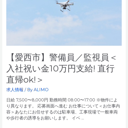
視
員
＜
駐
車
場
ス
タ
ッ
フ!
【愛西市】警備員／監視員＜
＞
入社祝い金10万円支給! 直行
直帰ok!＞
求人情報
/ By
ALIMO
日給 7,500〜8,000円 勤務時間 08:00〜17:00 ※物件によ
り異なります。 応募画面へ進む お仕事について＜お仕事内
容＞あなたにお任せするのは駐車場、工事現場で一般車両
や歩行者の誘導をお願いします。 イベ …