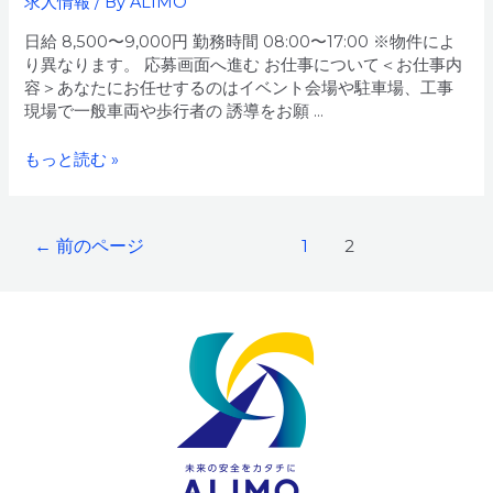
直
求人情報
/ By
ALIMO
行
日給 8,500〜9,000円 勤務時間 08:00〜17:00 ※物件によ
直
り異なります。 応募画面へ進む お仕事について＜お仕事内
帰
容＞あなたにお任せするのはイベント会場や駐車場、工事
OK!
現場で一般車両や歩行者の 誘導をお願 …
＞
【愛
もっと読む »
西
市】
警
投
←
前のページ
1
2
備
稿
員
の
／
ペ
監
ー
視
ジ
員
送
＜
り
20〜
70
代
OK!