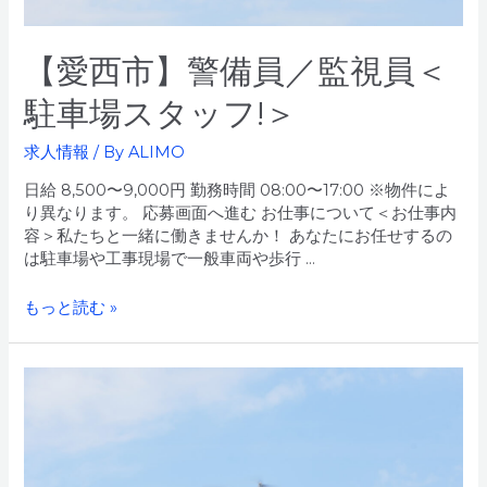
【愛西市】警備員／監視員＜
駐車場スタッフ!＞
求人情報
/ By
ALIMO
日給 8,500〜9,000円 勤務時間 08:00〜17:00 ※物件によ
り異なります。 応募画面へ進む お仕事について＜お仕事内
容＞私たちと一緒に働きませんか！ あなたにお任せするの
は駐車場や工事現場で一般車両や歩行 …
【愛
もっと読む »
西
市】
警
備
員
／
監