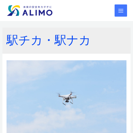
コ
ン
MAI
テ
ン
ME
ツ
へ
駅チカ・駅ナカ
ス
キ
ッ
プ