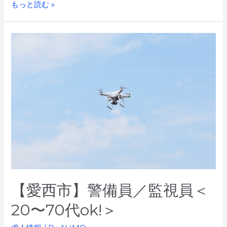
【愛
もっと読む »
西
市】
警
備
員
／
監
視
員
＜
入
社
祝
い
金
10
万
【愛西市】警備員／監視員＜
円
20〜70代ok!＞
支
給!